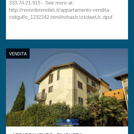
333.74.21.915 - See more at:
http://renordimmobili.it/appartamento-vendita-
vidigulfo_1232242.html#sthash.IzkdawUc.dpuf
VENDITA