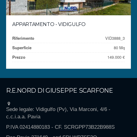
APPARTAMENTO - VIDIGULFO
Riferimento
VID3888_3
Superficie
80 Mq
Prezzo
149.000 €
R.E.NORD DI GIUSEPPE SCARFONE
Sede legale: Vidigulfo (Pv), Via Marconi, 4/6 -
c.c.i.a.a. Pavia
P.IVA 02414880183 - CF. SCRGPP73B22B988S