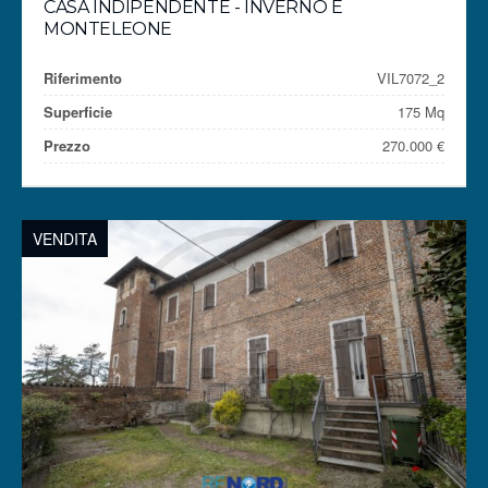
CASA INDIPENDENTE - INVERNO E
MONTELEONE
Riferimento
VIL7072_2
Superficie
175 Mq
Prezzo
270.000 €
VENDITA