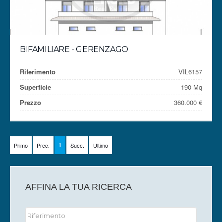
BIFAMILIARE - GERENZAGO
Riferimento
VIL6157
Superficie
190 Mq
Prezzo
360.000 €
Primo
Prec.
1
Succ.
Ultimo
AFFINA LA TUA RICERCA